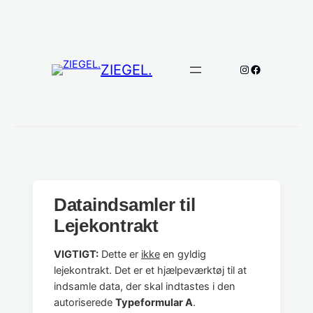
Spring
til
indhold
ZIEGEL.
Instagram
Facebook
Dataindsamler til
Lejekontrakt
VIGTIGT:
Dette er
ikke
en gyldig
lejekontrakt. Det er et hjælpeværktøj til at
indsamle data, der skal indtastes i den
autoriserede
Typeformular A
.