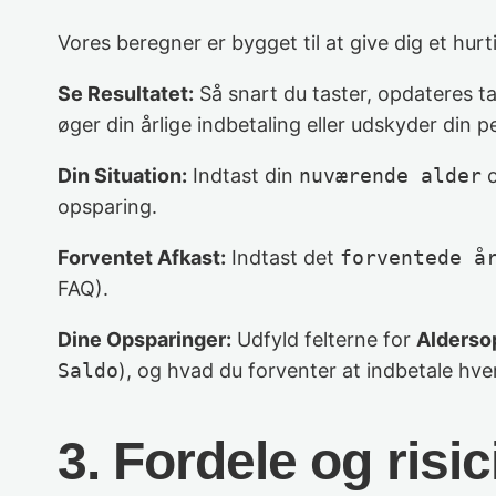
Vores beregner er bygget til at give dig et hurtig
Se Resultatet:
Så snart du taster, opdateres ta
øger din årlige indbetaling eller udskyder din p
Din Situation:
Indtast din
nuværende alder
o
opsparing.
Forventet Afkast:
Indtast det
forventede å
FAQ).
Dine Opsparinger:
Udfyld felterne for
Alderso
Saldo
), og hvad du forventer at indbetale hver
3. Fordele og ris