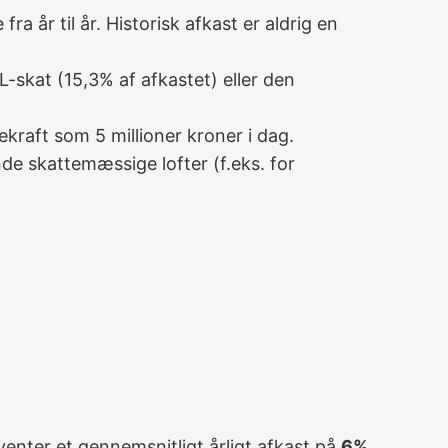
 fra år til år. Historisk afkast er aldrig en
-skat (15,3% af afkastet) eller den
ekraft som 5 millioner kroner i dag.
de skattemæssige lofter (f.eks. for
rventer et gennemsnitligt årligt afkast på
6%
.