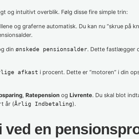
t og intuitivt overblik. Følg disse fire simple trin:
llene og graferne automatisk. Du kan nu “skrue på kn
ensionsalder.
g din
ønskede pensionsalder
. Dette fastlægger d
rlige afkast
i procent. Dette er “motoren” i din op
psparing
,
Ratepension
og
Livrente
. Du skal blot ind
t år (
Årlig Indbetaling
).
ici ved en pensionsp