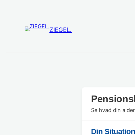
Spring
til
indhold
ZIEGEL.
Pensions
Se hvad din alder
Din Situatio