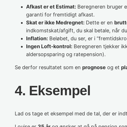
Afkast er et Estimat:
Beregneren bruger 
garanti for fremtidigt afkast.
Skat er ikke Medregnet:
Dette er en
brut
indkomstskat/afgift, du skal betale, når d
Inflation:
Beløbet, du ser, er i “fremtidskr
Ingen Loft-kontrol:
Beregneren tjekker ikk
aldersopsparing og ratepension).
Se derfor resultatet som en
prognose
og et
pl
4. Eksempel
Lad os tage et eksempel med de tal, der er ind
Louise er
35 år
og ønsker at gå på pension s