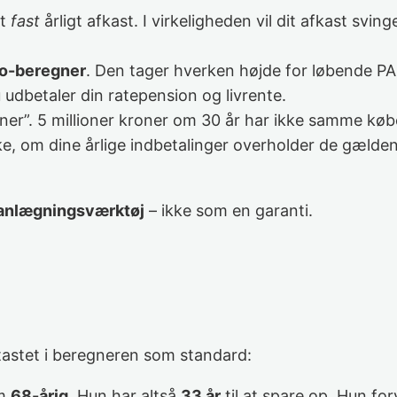
et
fast
årligt afkast. I virkeligheden vil dit afkast svinge
to-beregner
. Den tager hverken højde for løbende PAL
u udbetaler din ratepension og livrente.
oner”. 5 millioner kroner om 30 år har ikke samme køb
e, om dine årlige indbetalinger overholder de gælden
anlægningsværktøj
– ikke som en garanti.
tastet i beregneren som standard:
om
68-årig
. Hun har altså
33 år
til at spare op. Hun fo