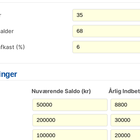
r
alder
afkast (%)
inger
Nuværende Saldo (kr)
Årlig Indbet