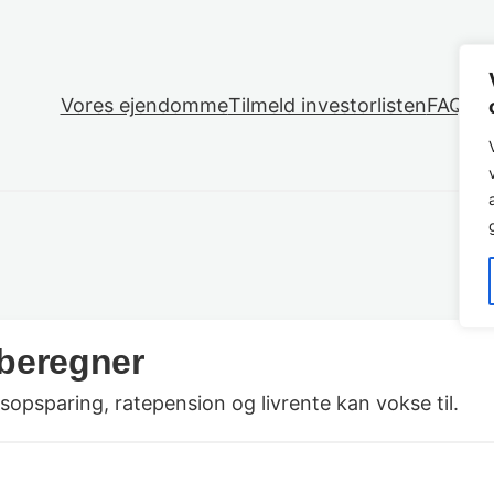
Vores ejendomme
Tilmeld investorlisten
FAQ
O
beregner
sopsparing, ratepension og livrente kan vokse til.
n