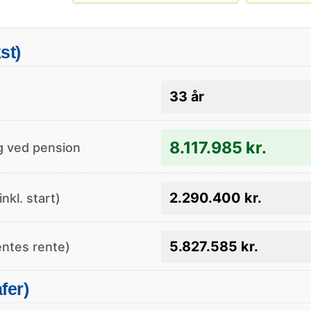
st)
33 år
8.117.985 kr.
g ved pension
2.290.400 kr.
nkl. start)
5.827.585 kr.
entes rente)
fer)