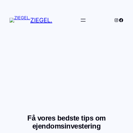
Spring
til
indhold
ZIEGEL.
Instagr
Faceb
Få vores bedste tips om
ejendomsinvestering